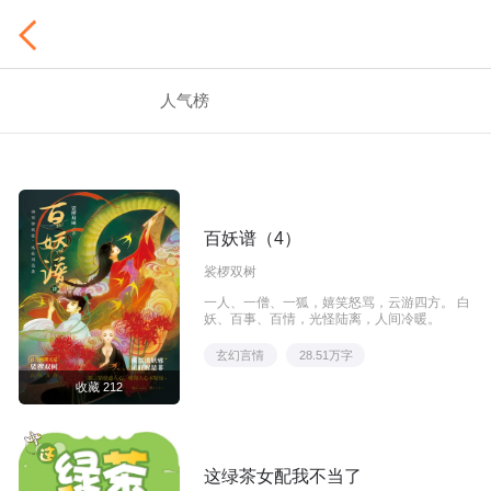
人气榜
百妖谱（4）
裟椤双树
一人、一僧、一狐，嬉笑怒骂，云游四方。 白
妖、百事、百情，光怪陆离，人间冷暖。
玄幻言情
28.51万字
收藏 212
这绿茶女配我不当了