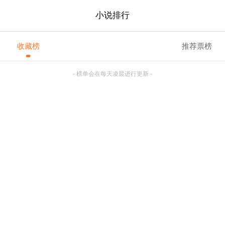
小说排行
收藏榜
推荐票榜
- 榜单会在每天凌晨进行更新 -