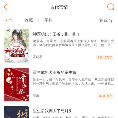
古代言情
人气
收藏
字数
筛选
神医萌妃：王爷，抱一抱！
箫景洛一朝重生，亲眼看着原主的亲人被杀，葬身于火
海，复苏后的她狠厉虐渣为原主报仇雪恨，呵，她一个22
世纪古武世家传人，医毒双攻，想毒死她，岂非容易之
事？ 仆人甲：王爷，小王妃当街诅咒了国公府大夫人，
这…… 宸王：嗯，王妃还小，童言无忌，让大夫人莫
寄晓墨
196.16万字
见怪。 仆人甲：……（抹汗！） 仆人乙：王爷，
不好了不好了，王妃一脚把亲王家的小世子扔下池塘去
了。 宸王：哦，那小世子太过顽劣，教训一下也好。
重生成忠犬王爷的掌中娇
仆人乙：……（抹汗！） 仆人丙：王爷王爷，小
王妃说，你若今日不过去她寝室睡，她今晚就让你当太
她上一世，前半生风光，后半生人鬼不如，从北周最夺目
监…… 宸王：……（这看着长大的小嫩芽，现在能不
的一颗明珠，变成了地上的污泥，人见人嫌。 一朝身死，
能下口吃？）
再次睁眼，却是重头来过。 她该报仇的报仇的，该报恩的
报恩。可是这其中的爱恨情仇，真真假假，让她一再崩
溃。是他突然出现，来到了她的身边，用他的一颗炙热之
妄生
87.85万字
心，温暖了她，支撑着她。她这才知道，原来那个人人敬
畏的宁王，早就对她一心暗许，却因面对她无法克制的自
卑，从未言明。幸而这一世，她知了他心意，不会再错
重生后我养大了死对头
过。
前世，她被奸人设计，家破人亡。 重来一次，她定要那些