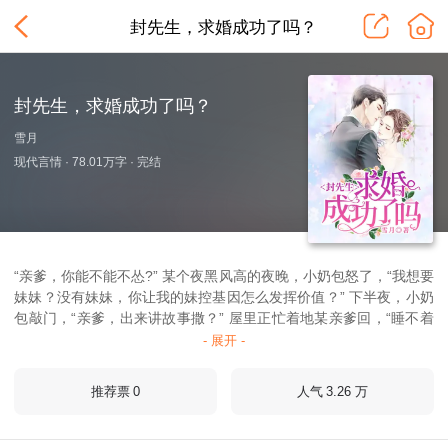
封先生，求婚成功了吗？
封先生，求婚成功了吗？
雪月
现代言情 · 78.01
万
字 · 完结
“亲爹，你能不能不怂?” 某个夜黑风高的夜晚，小奶包怒了，“我想要
妹妹？没有妹妹，你让我的妹控基因怎么发挥价值？” 下半夜，小奶
包敲门，“亲爹，出来讲故事撒？” 屋里正忙着地某亲爹回，“睡不着
去书房背诵《封氏要略》，明天抽查。” 小奶包泪流满面的捧着比新
- 展开 -
华字典还厚《封氏要略》，“封泽辰，你有媳妇忘了儿，不带这么欺
负小孩的。”
推荐票
人气
3.26
万
0